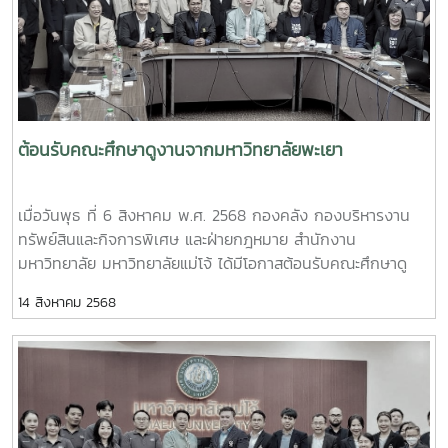
พร้อมด้วยบุคลากรในสังกัด รวมทั้งสิ้น 7 คน ได้นำเสนอภาพรวม
ค่าคะแนนการประเมินฯ นอกจากนั้น ยังจะได้นำแนวทางการขับ
โครงสร้างการบริหารงานของฝ่ายกฎหมาย มหาวิทยาลัยแม่โจ้ และ
เคลื่อนแผนงานของมหาวิทยาลัยสงขลานครินทร์ที่ได้แลกเปลี่ยน
ทั้งสองหน่วยงานได้ร่วมกันแลกเปลี่ยนเรียนรู้ประสบการณ์การ
เรียนรู้ร่วมกันมาใช้เป็นแนวทางในการกำหนดแผนปฏิบัติการ
ทำงานด้านกฎหมายในสถาบันอุดมศึกษาตามพันธกิจของหน่วย
ป้องกันการทุจริตของมหาวิทยาลัยแม่โจ้ให้มีประสิทธิภาพและ
งาน ไม่ว่าจะเป็นงานด้านนิติกรรมสัญญา งานคดีและสิทธิ
ประสิทธิผลอีกด้วย
ประโยชน์ งานสอบสวนทางวินัยและจรรยาบรรณ ตลอดจน
แนวทางการบริหารพัฒนาระบบงานกฎหมายอิเล็กทรอนิกส์ ซึ่ง
ต้อนรับคณะศึกษาดูงานจากมหาวิทยาลัยพะเยา
เป็นโอกาสอันดีที่ทั้งสองมหาวิทยาลัยจะสามารถนำมุมมองแนวคิด
ในการทำงานที่แลกเปลี่ยนกันนั้น ไปต่อยอดพัฒนางานในหน้าที่ให้
เมื่อวันพุธ ที่ 6 สิงหาคม พ.ศ. 2568 กองคลัง กองบริหารงาน
มีประสิทธิภาพต่อไป
ทรัพย์สินและกิจการพิเศษ และฝ่ายกฎหมาย สำนักงาน
มหาวิทยาลัย มหาวิทยาลัยแม่โจ้ ได้มีโอกาสต้อนรับคณะศึกษาดู
งานจากกองคลัง กองทรัพย์สิน และกองกฎหมาย มหาวิทยาลัย
14 สิงหาคม 2568
พะเยา รวมทั้งสิ้น 30 คน ในส่วนของมหาวิทยาลัยแม่โจ้ ได้รับ
เกียรติจาก รองศาสตราจารย์ ดร.ชัยยศ สัมฤทธิ์สกุล รอง
อธิการบดี มหาวิทยาลัยแม่โจ้ กล่าวต้อนรับคณะศึกษาดูงาน หลัง
จากนั้น ทั้งสองหน่วยงานได้มีโอกาสแลกเปลี่ยนเรียนรู้แนวทางการ
ดำเนินงาน โดยเฉพาะในประเด็นเรื่องแนวปฏิบัติเกี่ยวกับการนำ
เทคโนโลยีสารสนเทศมาใช้ในการปฏิบัติงานด้านการเงินและการ