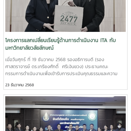
มหาวิทยาลัยแม่โจ้ และประธานคณะกรรมการดำเนินงานเพื่อเข้ารับ
การประเมินคุณธรรมและความโปร่งใสในการดำเนินงานของหน่วย
งานภาครัฐ (ITA) ของมหาวิทยาลัยแม่โจ้ เป็นประธานในพิธีเปิด
และได้รับเกียรติจาก คุณยุทธนา จาวรุ่งฤทธิ์ และ คุณสราวุฒิ
เศรษฐกร เจ้าพนักงานป้องกันการทุจริตชำนาญการพิเศษ สังกัด
สำนักมาตรการป้องกันการทุจริต สำนักงานคณะกรรมการ
โครงการแลกเปลี่ยนเรียนรู้ด้านการดำเนินงาน ITA กับ
ป้องกันและปราบปรามการ ทุจริตแห่งชาติ หรือ ป.ป.ช. เป็น
มหาวิทยาลัยวลัยลักษณ์
วิทยากรบรรยาย และดำเนินกิจกรรมเชิงปฏิบัติการภายใต้หัวข้อ
เมื่อวันศุกร์ ที่ 19 ธันวาคม 2568 รองอธิการบดี (รอง
เรื่อง "องค์กรโปร่งใสไร้ทุจริตและสินบน" โครงการนี้ มีผู้บริหาร
ศาสตราจารย์ ดร.เกรียงศักดิ์ ศรีเงินยวง) ประธานคณะ
และบุคลากรจากส่วนงาน หน่วยงานต่างๆ ภายในมหาวิทยาลัยเข้า
กรรมการดำเนินงานเพื่อเข้ารับการประเมินคุณธรรมและความ
ร่วมฝึกอบรมในรูปแบบออนไซต์ จำนวนกว่า 100 คน ณ ห้อง
โปร่งใสในการดำเนินงานของหน่วยงานภาครัฐ (ITA) ของ
ประชุมอาคม กาญจนประโชติ อาคารอำนวย ยศสุข มหาวิทยาลัย
23 ธันวาคม 2568
มหาวิทยาลัยแม่โจ้ พร้อมด้วยฝ่ายกฎหมาย สำนักงานมหาวิทยาลัย
แม่โจ้ อีกทั้งยังมีการถ่ายทอดสดผ่านช่องทาง Youtube ช่อง
ในฐานะฝ่ายเลขานุการคณะกรรมการดังกล่าว ได้เดินทางเข้าพบปะ
"MJU Live" ทั้งนี้ โครงการดังกล่าวถือเป็นส่วนหนึ่งในการผลัก
เพื่อแลกเปลี่ยนเรียนรู้การดำเนินงาน ITA ร่วมกับมหาวิทยาลัย
ดันให้เกิดการปฏิรูปและพัฒนาการป้องกันและปราบปรามการ
มหาวิทยาลัยวลัยลักษณ์ ณ มหาวิทยาลัยวลัยลักษณ์ จังหวัด
ทุจริตภายในองค์กร เป็นไปตามแผนปฏิบัติการมหาวิทยาลัยแม่โจ้
นครศรีธรรมราช ในการนี้ หน่วยตรวจสอบภายใน นำโดย ผู้ช่วย
ประจำปีงบประมาณ พ.ศ. 2569 ในประเด็นยุทธศาสตร์ ที่ 5 การ
ศาสตราจารย์ ดร.ผดุงศักดิ์ สุขสอาด รองอธิการบดีฝ่ายสหกิจ
บริหารจัดการและการเสริมสร้างความมั่นคงทางการเงินอย่าง
ศึกษาและบริหารจัดการกลาง และคุณฉัตรหทัย สุวรรณมาลัย
ยั่งยืน เรื่องการบริหารจัดการองค์กรและทรัพยากรมนุษย์ที่มี