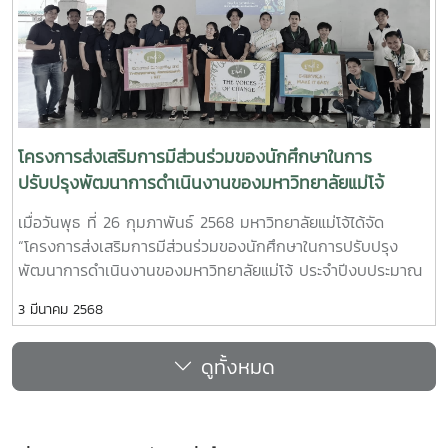
หัวหน้าฝ่ายกฎหมาย พร้อมด้วยบุคลากรในสังกัด รวมทั้งสิ้น 7
คน ได้นำเสนอภาพรวมโครงสร้างการบริหารงานของฝ่ายกฎหมาย
มหาวิทยาลัยแม่โจ้ และทั้งสองหน่วยงานได้ร่วมกันแลกเปลี่ยนเรียน
รู้ประสบการณ์การทำงานด้านกฎหมายในสถาบันอุดมศึกษาตาม
พันธกิจของหน่วยงาน ไม่ว่าจะเป็นงานด้านนิติกรรมสัญญา งาน
คดีและสิทธิประโยชน์ งานสอบสวนทางวินัยและจรรยาบรรณ
ตลอดจนแนวทางการดำเนินงานในส่วนที่เกี่ยวข้องกับหลักธร
โครงการส่งเสริมการมีส่วนร่วมของนักศึกษาในการ
รมาภิบาลขององค์กร และโครงการประเมินคุณธรรมและความ
ปรับปรุงพัฒนาการดำเนินงานของมหาวิทยาลัยแม่โจ้
โปร่งในการดำเนินงานของหน่วยงานภาครัฐ (ITA) นอกจากนั้น
ประจำปีงบประมาณ พ.ศ. 2568
เมื่อวันพุธ ที่ 26 กุมภาพันธ์ 2568 มหาวิทยาลัยแม่โจ้ได้จัด
ทั้งสองหน่วยงานยังได้มีโอกาสแลกเปลี่ยนเรียนรู้แนวทางในการยก
“โครงการส่งเสริมการมีส่วนร่วมของนักศึกษาในการปรับปรุง
ระดับการดำเนินงานกฎหมายและธรรมาภิบาลด้วยเทคโนโลยี
พัฒนาการดำเนินงานของมหาวิทยาลัยแม่โจ้ ประจำปีงบประมาณ
ปัญญาประดิษฐ์ (AI) ซึ่งเป็นโอกาสอันดีที่ทั้งสองมหาวิทยาลัยจะ
พ.ศ. 2568” ขึ้น ณ อาคารแผ่นพืชน์ มหาวิทยาลัยแม่โจ้ โดย
สามารถนำมุมมองแนวคิดในการทำงานที่แลกเปลี่ยนกันนั้น ไป
3 มีนาคม 2568
บูรณาการความร่วมมือระหว่าง สำนักบริหารและพัฒนาวิชาการ
ต่อยอดพัฒนางานในหน้าที่ให้มีประสิทธิภาพต่อไป
กองพัฒนานักศึกษา และฝ่ายกฎหมาย สำนักงานมหาวิทยาลัย
ดูทั้งหมด
เพื่อดำเนินกิจกรรมการเปิดโอกาสให้นักศึกษา ซึ่งถือว่าเป็นผู้รับ
บริการหลักของมหาวิทยาลัย ได้เข้ามามีส่วนร่วมในการปรับปรุง
พัฒนาการดำเนินงานของมหาวิทยาลัย ผ่านการสะท้อนปัญหาและ
ให้ความคิดเห็นต่อการพัฒนามหาวิทยาลัย เพื่อที่จะนำผลการ