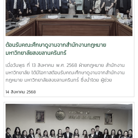
ระดับค่าคะแนนการประเมินฯ นอกจากนั้น ยังจะได้นำแนวทางการ
บริสุทธิ์ ผู้อำนวยการสำนักกฎหมาย มหาวิทยาลัยสงขลานครินทร์
ขับเคลื่อนแผนงานของมหาวิทยาลัยวลัยลักษณ์ที่ได้แลกเปลี่ยน
ได้ให้เกียรติต้อนรับคณะศึกษาดูงานจากมหาวิทยาลัยแม่โจ้ และ
เรียนรู้ร่วมกันมาใช้เป็นแนวทางในการกำหนดแผนปฏิบัติการ
กรุณาให้ข้อมูลที่เป็นประโยชน์ต่อการกับเคลื่อนแผนการดำเนินงาน
ป้องกันการทุจริตของมหาวิทยาลัยแม่โจ้ให้มีประสิทธิภาพและ
ITA ของมหาวิทยาลัยแม่โจ้ภายใต้หัวข้อดังต่อไปนี้โครงสร้างการ
ประสิทธิผลอีกด้วย
ดำเนินงานขับเคลื่อนโครงการ ITAของมหาวิทยาลัย กลไกการ
กำกับการดำเนินงานของหน่วยงานขับเคลื่อนโครงการ ITAของ
ต้อนรับคณะศึกษาดูงานจากสำนักงานกฎหมาย
มหาวิทยาลัย ให้เป็นไปตามเกณฑ์การประเมินประจำปีแนวทางการ
มหาวิทยาลัยสงขลานครินทร์
ส่งเสริมการมีส่วนร่วมของบุคลากรในการประเมิน IITแนวทางการ
เมื่อวันพุธ ที่ 13 สิงหาคม พ.ศ. 2568 ฝ่ายกฎหมาย สำนักงาน
คัดเลือกกลุ่มเป้าหมายผู้ตอบแบบประเมิน EITแนวทางการยกระดับ
มหาวิทยาลัย ได้มีโอกาสต้อนรับคณะศึกษาดูงานจากสำนักงาน
คะแนน IITและEITปัญหาและอุปสรรคในการดำเนินงาน ITAของ
กฎหมาย มหาวิทยาลัยสงขลานครินทร์ ซึ่งนำโดย ผู้ช่วย
มหาวิทยาลัย และแนวทางการแก้ไขจากการเข้าร่วมโครงการดัง
ศาสตราจารย์ ดร.จุมพล ชื่นจิตต์ศิริ ผู้ช่วยอธิการบดีฝ่าย
กล่าว ฝ่ายกฎหมาย สำนักงานมหาวิทยาลัย มหาวิทยาลัยแม่โจ้ มี
14 สิงหาคม 2568
กฎหมาย และนายกิตติ บริสุทธิ์ ผู้อำนวยการสำนักงานกฎหมาย
ความเชื่อมั่นเป็นอย่างยิ่งว่า การได้มีโอกาสแลกเปลี่ยนเรียนรู้แนว
พร้อมด้วยบุคลากรในสังกัดสำนักงานกฎหมาย รวมทั้งสิ้น 9 คน
ปฏิบัติที่ดี(best practiceจากมหาวิทยาลัยที่มีผลคะแนนการ
ในส่วนของมหาวิทยาลัยแม่โจ้ ได้รับเกียรติจาก รองศาสตราจารย์
ประเมิน ITA ที่โดดเด่น จะก่อให้เกิดประโยชน์อย่างยิ่งต่อมหา
ดร.เกรียงศักดิ์ ศรีเงินยวง รองอธิการบดี มหาวิทยาลัยแม่โจ้
วิทยาลัยแม่โจ้ ในการเตรียมความพร้อมเข้ารับการประเมิน
กล่าวต้อนรับคณะศึกษาดูงาน หลังจากนั้น นายเสริมศักดิ์ ไชยทา
คุณธรรมและความโปร่งใสในการดำเนินงานของหน่วยงานภาครัฐ
นิติกรชำนาญการพิเศษ รักษาการในตำแหน่งหัวหน้าฝ่ายกฎหมาย
(ITA) ประจำปีงบประมาณ พ.ศ. 2569รวมถึงการวางแผนยกระดับ