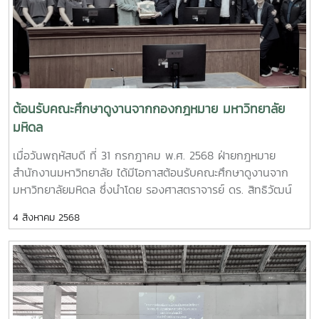
คลัง แนวทางการใช้กฎหมายที่ถูกต้อง เพื่อช่วยเพิ่มศักยภาพใน
การนำทรัพย์สินของมหาวิทยาลัยไปใช้ประโยชน์ในเชิงพาณิชย์
ตลอดจนแนวทางการบริหารจัดการทรัพย์สิน การดูแลรักษา การ
จัดซื้อจัดจ้าง และการใช้ทรัพย์สินให้เกิดประโยชน์สูงสุด นอกจาก
นั้น ในการนี้ มหาวิทยาลัยแม่โจ้ยังได้นำเสนอแนวทางการดำเนิน
งานในการจัดตั้ง University Holding Company ซึ่ง
มหาวิทยาลัยแม่โจ้ได้นำร่องจัดตั้งบริษัทจำกัด ภายใต้ชื่อ "บริษัท
ต้อนรับคณะศึกษาดูงานจากกองกฎหมาย มหาวิทยาลัย
มาโกร โฮงดิ้ง จำกัด" และดำเนินงานมาแล้วตั้งแต่ปี พ.ศ. 2567
มหิดล
เพื่อให้มหาวิทยาลัยพะเยาได้ศึกษาเป็นแนวทางและนำไปปรับใช้กับ
เมื่อวันพฤหัสบดี ที่ 31 กรกฎาคม พ.ศ. 2568 ฝ่ายกฎหมาย
องค์กรต่อไป
สำนักงานมหาวิทยาลัย ได้มีโอกาสต้อนรับคณะศึกษาดูงานจาก
มหาวิทยาลัยมหิดล ซึ่งนำโดย รองศาสตราจารย์ ดร. สิทธิวัฒน์
เลิศศิริ รองอธิการบดี มหาวิทยาลัยมหิดล และนายอวยชัย อิสร
4 สิงหาคม 2568
วิริยะสกุล ผู้อำนวยการกองกฎหมาย พร้อมด้วยบุคลากรในสังกัด
กองกฎหมาย และกองเทคโนโลยีสารสนเทศ มหาวิทยาลัยมหิดล
รวมทั้งสิ้น 13 คน ในส่วนของมหาวิทยาลัยแม่โจ้ ได้รับเกียรติจาก
รองศาสตราจารย์จักรพงษ์ พิมพ์พิมล รองอธิการบดี
มหาวิทยาลัยแม่โจ้ กล่าวต้อนรับคณะศึกษาดูงาน หลังจากนั้น นาย
เสริมศักดิ์ ไชยทา นิติกรชำนาญการพิเศษ รักษาการในตำแหน่ง