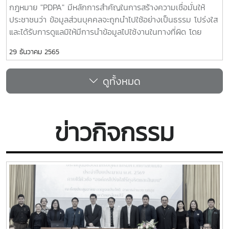
กฎหมาย "PDPA" มีหลักการสำคัญในการสร้างความเชื่อมั่นให้
ประชาชนว่า ข้อมูลส่วนบุคคลจะถูกนำไปใช้อย่างเป็นธรรม โปร่งใส
และได้รับการดูแลมิให้มีการนำข้อมูลไปใช้งานในทางที่ผิด โดย
กำหนดให้การเก็บรวบรวม ใช้ หรือเปิดเผยข้อมูลส่วนใด จะต้องมี
29 ธันวาคม 2565
การขออนุญาตจากเจ้าของข้อมูลหรือตามที่มีการบัญญัติไว้ใน
กฎหมาย และต้องแจ้งวัตถุประสงค์ในการนำข้อมูลไปใช้ และต้องใช้
ดูทั้งหมด
ตรงตามวัตถุประสงค์ที่ได้แจ้งไว้ด้วย ทั้งนี้ ผู้สนใจสามารถศึกษา
รายละเอียดได้จากแผนภาพ ซึ่งจัดทำโดย สำนักงานคณะกรรมการ
คุ้มครองข้อมูลส่วนบุคคล พระราชบัญญัติคุ้มครองข้อมูลส่วน
บุคคล พ.ศ. ๒๕๖๒ประกาศมหาวิทยาลัยแม่โจ้ เรื่อง นโยบาย
ข่าวกิจกรรม
คุ้มครองข้อมูลส่วนบุคคลป.หลักเกณฑ์การพิจารณาออกคำสั่ง
ลงโทษปรับทางปกครองของคณะกรรมการผู้เชี่ยวชาญ พ.ศ.
๒๕๖๕ป.หลักเกณฑ์และวิธีการในการจัดทำและเก็บรักษาบันทึก
รายการของกิจกรรมการประมวลผลข้อมูลส่วนบุคคล พ.ศ. ๒๕๖๕