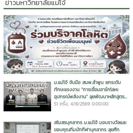
ข่าวมหาวิทยาลัยแม่โจ้
ดำเนินการดังกล่าวไปสู่กระบวนการปรับปรุงพัฒนาคุณภาพการ
ให้บริการของมหาวิทยาลัยต่อไป นอกจากนั้น ภายในงานยังมี
กิจกรรมการให้ความรู้ สอนการใช้งานระบบ E-service ที่
เกี่ยวข้องกับระบบลงทะเบียนต่าง ๆ ซึ่งเป็นสิ่งจำเป็นและเป็น
ประโยชน์ต่อตัวนักศึกษาเอง และมีกิจกรรมการสำรวจความคิดเห็น
ของผู้เข้าร่วมโครงการ โดยมุ่งหวังให้เกิดการยกระดับมาตรฐาน
การดำเนินงานของมหาวิทยาลัยให้เกิดประโยชน์กับผู้รับบริการ
Previous
Next
อย่างเป็นรูปธรรม ในโอกาสนี้ มีนักศึกษาจากทุกชั้นปีให้ความ
สนใจเข้าร่วมกิจกรรมจำนวนมาก มีการร่วมสนุกตอบคำถามชิง
รางวัล และในท้ายที่สุดนักศึกษามหาวิทยาลัยแม่โจ้ได้เกิดความ
ตระหนักในการมีส่วนร่วมต่อการปรับปรุงพัฒนามหาวิทยาลัย และ
ม.แม่โจ้ จับมือ สนพ.ลำพูน ยกระดับ
พร้อมที่จะให้ข้อเสนอแนะต่อการพัฒนามหาวิทยาลัยในโอกาสต่อ
ทักษะแรงงาน "การเชื่อมอาร์กโลหะ
ไป
อุปกรณ์พลังงาน" ลุยพัฒนาหลักสูตร...
51 ครั้ง, 4/8/2569 0:00:00
สโมสรบุคลากร ม.แม่โจ้ มอบรางวัลและ
ขอบคุณทีมนักกีฬาบุคลากร ลุยศึก