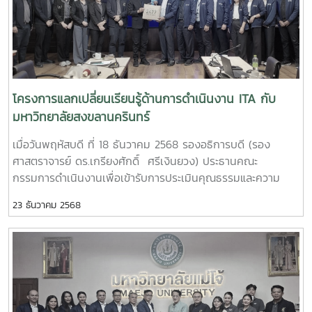
รักษาการแทนหัวหน้าหน่วยตรวจสอบภายใน มหาวิทยาลัยวลัย
ประสิทธิภาพ ที่ได้กำหนดตัวชี้วัดเป็นผลการประเมินคุณธรรมและ
ลักษณ์ ได้ให้เกียรติต้อนรับคณะศึกษาดูงานจากมหาวิทยาลัยแม่โจ้
ความโปร่งใสในการดำเนินงานของหน่วยงานภาครัฐ (ITA) มี
และกรุณาให้ข้อมูลที่เป็นประโยชน์ต่อการกับเคลื่อนแผนการดำเนิน
กลยุทธ์เป็นการรณรงค์และส่งเสริมให้ผู้บริหารและบุคลากรทุก
งาน ITA ของมหาวิทยาลัยแม่โจ้ภายใต้หัวข้อดังต่อไปนี้โครงสร้าง
หน่วยงานมีคุณธรรมและดำเนินงานด้วยความโปร่งใสตรวจสอบได้
การดำเนินงานขับเคลื่อนโครงการ ITAของมหาวิทยาลัย กลไกการ
เพื่อยกระดับธรรมาภิบาล ความโปร่งใส และการป้องกันการทุจริต
กำกับการดำเนินงานของหน่วยงานขับเคลื่อนโครงการ ITAของ
โครงการแลกเปลี่ยนเรียนรู้ด้านการดำเนินงาน ITA กับ
ในมหาวิทยาลัยให้อยู่ในระดับดียิ่งขึ้น
มหาวิทยาลัย ให้เป็นไปตามเกณฑ์การประเมินประจำปีแนวทางการ
มหาวิทยาลัยสงขลานครินทร์
ส่งเสริมการมีส่วนร่วมของบุคลากรในการประเมิน IITแนวทางการ
เมื่อวันพฤหัสบดี ที่ 18 ธันวาคม 2568 รองอธิการบดี (รอง
คัดเลือกกลุ่มเป้าหมายผู้ตอบแบบประเมิน EITแนวทางการยกระดับ
ศาสตราจารย์ ดร.เกรียงศักดิ์ ศรีเงินยวง) ประธานคณะ
คะแนน IITและEITปัญหาและอุปสรรคในการดำเนินงาน ITAของ
กรรมการดำเนินงานเพื่อเข้ารับการประเมินคุณธรรมและความ
มหาวิทยาลัย และแนวทางการแก้ไขจากการเข้าร่วมโครงการดัง
โปร่งใสในการดำเนินงานของหน่วยงานภาครัฐ (ITA) ของ
กล่าว ฝ่ายกฎหมาย สำนักงานมหาวิทยาลัย มหาวิทยาลัยแม่โจ้ มี
23 ธันวาคม 2568
มหาวิทยาลัยแม่โจ้ พร้อมด้วยฝ่ายกฎหมาย สำนักงานมหาวิทยาลัย
ความเชื่อมั่นเป็นอย่างยิ่งว่า การได้มีโอกาสแลกเปลี่ยนเรียนรู้แนว
ในฐานะฝ่ายเลขานุการคณะกรรมการดังกล่าว ได้เดินทางเข้าพบปะ
ปฏิบัติที่ดี (best practiceจากมหาวิทยาลัยที่มีผลคะแนนการ
เพื่อแลกเปลี่ยนเรียนรู้การดำเนินงาน ITA ร่วมกับมหาวิทยาลัย
ประเมิน ITA ที่โดดเด่น จะก่อให้เกิดประโยชน์อย่างยิ่งต่อมหา
สงขลานครินทร์ ณ มหาวิทยาลัยสงขลานครินทร์ จังหวัดสงขลาน
วิทยาลัยแม่โจ้ ในการเตรียมความพร้อมเข้ารับการประเมิน
ในการนี้ สำนักงานกฎหมาย นำโดย ผู้ช่วยศาสตราจารย์
คุณธรรมและความโปร่งใสในการดำเนินงานของหน่วยงานภาครัฐ
ดร.จุมพล ชื่นจิตต์ศิริ รองอธิการบดีฝ่ายกฎหมายและบริการ
(ITA) ประจำปีงบประมาณ พ.ศ. 2569 รวมถึงการวางแผนยก
วิชาการ ผู้ช่วยศาสตราจารย์มงคล มาลยารม และนายกิตติ