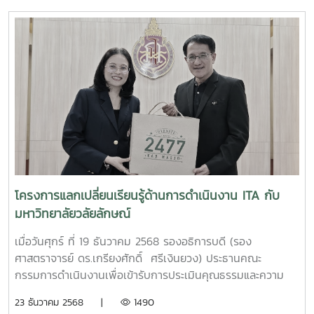
ประพฤติมิชอบสำหรับบุคลากรมหาวิทยาลัยแม่โจ้ ประจำ
ปีงบประมาณ พ.ศ. 2569 ภายใต้หัวข้อ "องค์กรโปร่งใสไร้ทุจริต
และสินบน" เพื่อเสริมสร้างองค์ความรู้ด้านกฎหมายเกี่ยวกับการ
ต่อต้านการทุจริตและประพฤติมิชอบแก่บุคลากร ตลอดจนฝึก
ปฏิบัติการวิเคราะห์สถานการณ์ที่อาจนำไปสู่ปัญหาการกระทำ
ทุจริต โดยมี รองศาสตราจารย์ ดร.เกรียงศักดิ์ ศรีเงินยวง รอง
อธิการบดีมหาวิทยาลัยแม่โจ้ และประธานคณะกรรมการดำเนิน
งานเพื่อเข้ารับการประเมินคุณธรรมและความโปร่งใสในการ
ดำเนินงานของหน่วยงานภาครัฐ (ITA) ของมหาวิทยาลัยแม่โจ้
เป็นประธานในพิธีเปิด และได้รับเกียรติจาก คุณยุทธนา จาวรุ่ง
ฤทธิ์ และ คุณสราวุฒิ เศรษฐกร เจ้าพนักงานป้องกันการทุจริต
ชำนาญการพิเศษ สังกัดสำนักมาตรการป้องกันการทุจริต
โครงการแลกเปลี่ยนเรียนรู้ด้านการดำเนินงาน ITA กับ
สำนักงานคณะกรรมการป้องกันและปราบปรามการ ทุจริตแห่ง
มหาวิทยาลัยวลัยลักษณ์
ชาติ หรือ ป.ป.ช. เป็นวิทยากรบรรยาย และดำเนินกิจกรรมเชิง
ปฏิบัติการภายใต้หัวข้อ เรื่อง "องค์กรโปร่งใสไร้ทุจริตและสินบน"
เมื่อวันศุกร์ ที่ 19 ธันวาคม 2568 รองอธิการบดี (รอง
โครงการนี้ มีผู้บริหารและบุคลากรจากส่วนงาน หน่วยงานต่างๆ
ศาสตราจารย์ ดร.เกรียงศักดิ์ ศรีเงินยวง) ประธานคณะ
ภายในมหาวิทยาลัยเข้าร่วมฝึกอบรมในรูปแบบออนไซต์ จำนวน
กรรมการดำเนินงานเพื่อเข้ารับการประเมินคุณธรรมและความ
กว่า 100 คน ณ ห้องประชุมอาคม กาญจนประโชติ อาคาร
โปร่งใสในการดำเนินงานของหน่วยงานภาครัฐ (ITA) ของ
23 ธันวาคม 2568 |
1490
อำนวย ยศสุข มหาวิทยาลัยแม่โจ้ อีกทั้งยังมีการถ่ายทอดสดผ่าน
มหาวิทยาลัยแม่โจ้ พร้อมด้วยฝ่ายกฎหมาย สำนักงาน