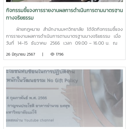
ทำงาน ทั้งนี้ โครงการดังกล่าวได้รับความสนใจจากบุคลากรใน
สังกัดมหาวิทยาลัยแม่โจ้-ชุมพร เป็นอย่างมาก มีบรรยากาศการ
กิจกรรมชี้แจงการรายงานผลการดำเนินการตามมาตรฐาน
แลกเปลี่ยนรู้อย่างเป็นมิตรด้วยมีจุดมุ่งหมายเดียวกันในการ
ทางจริยธรรม
พัฒนาองค์กรให้ดียิ่งขึ้น นอกจากนั้น เมื่อเสร็จสิ้นกิจกรรมการ
บรรยายแล้ว ผู้บริหารมหาวิทยาลัยแม่โจ้-ชุมพร นำโดย อาจารย์
ฝ่ายกฎหมาย สำนักงานมหาวิทยาลัย ได้จัดกิจกรรมชี้แจง
ดร.จักรกฤช ณ นคร ผู้ช่วยคณบดีมหาวิทยาลัยแม่โจ้-ชุมพร ยัง
การรายงานผลการดำเนินการตามมาตรฐานมางจริยธรรม เมื่อ
ได้พาคณะทำงานเยี่ยมชมพื้นที่หน้าหาด ซึ่งตั้งอยู่บริเวณด้านหน้า
วันที่ 14-15 ธันวาคม 2566 เวลา 09.00 – 16.00 น. ณ
ของมหาวิทยาลัยแม่โจ-ชุมพร เพื่อตรวจสอบสภาพปัญหาในการ
ห้องประชุมอาคม กาญจนประโชติ อาคารอำนวย ยศสุข
26 มิถุนายน 2567 |
1796
จัดการพื้นที่ ซึ่งเชื่อมโยงกับประเด็นข้อกังวลของสำนักงานป้อง
โดยมีผู้เข้าร่วม จำนวน 506 คน แบ่งเป็น อาจารย์และ
กับและปราบปรามการทุจริตแห่งชาติ (ปปช.) เรื่องการใช้
บุคลากร จำนวน 283 คน และ นักศึกษา จำนวน 223 คน
ทรัพยากรและการใช้จ่ายงบประมาณภาครัฐเพื่อพัฒนาพื้นที่ดัง
ภายในกิจกรรม ได้มีการชี้แจงถึงที่มาของการดำเนินการตาม
กล่าว เพื่อจะได้ร่วมกันแสวงหาแนวทางในการแก้ไขปัญหาการ
มาตรฐานทางจริยธรรม ประมวลจริยธรรม ข้อกำหนด
จัดการพื้นที่ให้เกิดประโยชน์ต่อภาคประชาสังคมต่อไป
จริยธรรม และกระบวนการรักษาจริยธรรม และร่วมกันทำ
แบบสอบถามการประเมินตนเอง เพื่อรายงานผลการดำเนิน
กิจกรรมตามมาตรฐานทางจริยธรรมของมหาวิทยาลัยแม่โจ้