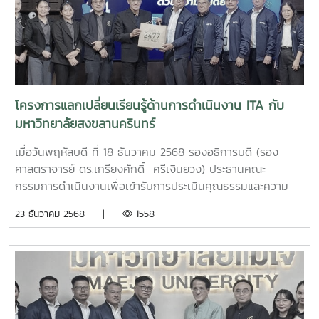
ประเด็นยุทธศาสตร์ ที่ 5 การบริหารจัดการและการเสริมสร้าง
อธิการบดีฝ่ายสหกิจศึกษาและบริหารจัดการกลาง และคุณฉัตร
ความมั่นคงทางการเงินอย่างยั่งยืน เรื่องการบริหารจัดการ
หทัย สุวรรณมาลัย รักษาการแทนหัวหน้าหน่วยตรวจสอบภายใน
องค์กรและทรัพยากรมนุษย์ที่มีประสิทธิภาพ ที่ได้กำหนดตัวชี้วัด
มหาวิทยาลัยวลัยลักษณ์ ได้ให้เกียรติต้อนรับคณะศึกษาดูงานจาก
เป็นผลการประเมินคุณธรรมและความโปร่งใสในการดำเนินงาน
มหาวิทยาลัยแม่โจ้ และกรุณาให้ข้อมูลที่เป็นประโยชน์ต่อการกับ
ของหน่วยงานภาครัฐ (ITA) มีกลยุทธ์เป็นการรณรงค์และส่ง
เคลื่อนแผนการดำเนินงาน ITA ของมหาวิทยาลัยแม่โจ้ภายใต้
เสริมให้ผู้บริหารและบุคลากรทุกหน่วยงานมีคุณธรรมและดำเนิน
หัวข้อดังต่อไปนี้โครงสร้างการดำเนินงานขับเคลื่อนโครงการ
โครงการแลกเปลี่ยนเรียนรู้ด้านการดำเนินงาน ITA กับ
งานด้วยความโปร่งใสตรวจสอบได้ เพื่อยกระดับธรรมาภิบาล
ITAของมหาวิทยาลัย กลไกการกำกับการดำเนินงานของหน่วย
มหาวิทยาลัยสงขลานครินทร์
ความโปร่งใส และการป้องกันการทุจริตในมหาวิทยาลัยให้อยู่ใน
งานขับเคลื่อนโครงการ ITAของมหาวิทยาลัย ให้เป็นไปตามเกณฑ์
ระดับดียิ่งขึ้น
การประเมินประจำปีแนวทางการส่งเสริมการมีส่วนร่วมของ
เมื่อวันพฤหัสบดี ที่ 18 ธันวาคม 2568 รองอธิการบดี (รอง
บุคลากรในการประเมิน IITแนวทางการคัดเลือกกลุ่มเป้าหมายผู้
ศาสตราจารย์ ดร.เกรียงศักดิ์ ศรีเงินยวง) ประธานคณะ
ตอบแบบประเมิน EITแนวทางการยกระดับคะแนน
กรรมการดำเนินงานเพื่อเข้ารับการประเมินคุณธรรมและความ
IITและEITปัญหาและอุปสรรคในการดำเนินงาน ITAของ
โปร่งใสในการดำเนินงานของหน่วยงานภาครัฐ (ITA) ของ
23 ธันวาคม 2568 |
1558
มหาวิทยาลัย และแนวทางการแก้ไขจากการเข้าร่วมโครงการดัง
มหาวิทยาลัยแม่โจ้ พร้อมด้วยฝ่ายกฎหมาย สำนักงาน
กล่าว ฝ่ายกฎหมาย สำนักงานมหาวิทยาลัย มหาวิทยาลัยแม่โจ้ มี
มหาวิทยาลัย ในฐานะฝ่ายเลขานุการคณะกรรมการดังกล่าว ได้
ความเชื่อมั่นเป็นอย่างยิ่งว่า การได้มีโอกาสแลกเปลี่ยนเรียนรู้แนว
เดินทางเข้าพบปะเพื่อแลกเปลี่ยนเรียนรู้การดำเนินงาน ITA ร่วม
ปฏิบัติที่ดี (best practiceจากมหาวิทยาลัยที่มีผลคะแนนการ
กับมหาวิทยาลัยสงขลานครินทร์ ณ มหาวิทยาลัยสงขลานครินทร์
ประเมิน ITA ที่โดดเด่น จะก่อให้เกิดประโยชน์อย่างยิ่งต่อมหา
จังหวัดสงขลาน ในการนี้ สำนักงานกฎหมาย นำโดย ผู้ช่วย
วิทยาลัยแม่โจ้ ในการเตรียมความพร้อมเข้ารับการประเมิน
ศาสตราจารย์ ดร.จุมพล ชื่นจิตต์ศิริ รองอธิการบดีฝ่ายกฎหมาย