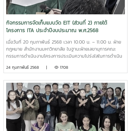
เกี่ยวข้องกับระบบลงทะเบียนต่าง ๆ ซึ่งเป็นสิ่งจำเป็นและเป็น
ประโยชน์ต่อตัวนักศึกษาเอง และมีกิจกรรมการสำรวจความคิด
เห็นของผู้เข้าร่วมโครงการ โดยมุ่งหวังให้เกิดการยกระดับ
กิจกรรมการจัดเก็บแบบวัด EIT (ส่วนที่ 2) ภายใต้
มาตรฐานการดำเนินงานของมหาวิทยาลัยให้เกิดประโยชน์กับผู้รับ
โครงการ ITA ประจำปีงบประมาณ พ.ศ.2568
บริการอย่างเป็นรูปธรรม ในโอกาสนี้ มีนักศึกษาจากทุกชั้นปีให้
ความสนใจเข้าร่วมกิจกรรมจำนวนมาก มีการร่วมสนุกตอบ
เมื่อวันที่ 20 กุมภาพันธ์ 2568 เวลา 10.00 น. – 11.00 น. ฝ่าย
คำถามชิงรางวัล และในท้ายที่สุดนักศึกษามหาวิทยาลัยแม่โจ้ได้
กฎหมาย สำนักงานมหาวิทยาลัย ในฐานะฝ่ายเลขานุการคณะ
เกิดความตระหนักในการมีส่วนร่วมต่อการปรับปรุงพัฒนา
กรรมการดำเนินงานโครงการประเมินความโปร่งใสในการดำเนิน
มหาวิทยาลัย และพร้อมที่จะให้ข้อเสนอแนะต่อการพัฒนา
งานของหน่วยงานภาครัฐ (ITA) ร่วมกับ สำนักงาน ป.ป.ช. ได้
24 กุมภาพันธ์ 2568 |
1708
มหาวิทยาลัยในโอกาสต่อไป
ดำเนินการจัดกิจกรรม “การจัดเก็บข้อมูลแบบวัดการรับรู้ของผู้มี
ส่วนได้ส่วนเสียภายนอก (External Integrity and
Transparency Assessment : EIT) กับการดำเนินงานของ
มหาวิทยาลัยแม่โจ้ (ส่วนที่ 2)” จากกลุ่มผู้นำนักศึกษา นักศึกษา
ทุน ก.ย.ศ. และกลุ่มผู้ประกอบการร้านค้าภายในมหาวิทยาลัยแม่โจ้
ด้วยวิธีการสัมภาษณ์ผ่านทางระบบการประชุมออนไลน์ (WEBEX)
เพื่อที่สำนักงาน ป.ป.ช. จะนำผลการการจัดเก็บข้อมูลดังกล่าวไป
ประมวลผลการประเมิน ITA ประจำปีงบประมาณ พ.ศ. 2568 ใน
ส่วนของภาพรวมหน่วยงานต่อไป ในการนี้ ผู้ช่วยศาสตราจารย์