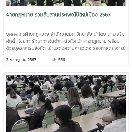
กล่าวเป็นกิจกรรมที่ต่อเนื่องจากโครงการปลูกจิตสำนึกและส่ง
เสริมค่านิยมต่อต้านการทุจริต ประจำปีงบประมาณ พ.ศ. 2566
ฝ่ายกฎหมาย ร่วมสืบสานประเพณีปีใหม่เมือง 2567
ณ มหาวิทยาลัยแม่โจ้ จังหวัดเชียงใหม่ ซึ่งมีการดำเนินการทั้ง
ทาง Onsite และ Online แต่เนื่องจากช่องทาง Online มีข้อ
จำกัดหลายประการที่ทำให้ผู้เข้ารับการฝึกอบรมไม่สามารถเข้าร่วม
บุคคลากรฝ่ายกฎหมาย สำนักงานมหาวิทยาลัย นำโดย นายเสริม
กิจกรรม หรือสอบถามประเด็นข้อสงสัยได้อย่างเต็มที่ ดังนั้นเพื่อ
ศักดิ์ ไชยทา รักษาการในตำแหน่งหัวหน้าฝ่ายกฎหมาย พร้อม
ให้เป็นการเปิดโอกาสให้บุคลากรในสังกัดมหาวิทยาลัยแม่โจ้ใน
ด้วยบุคลากรในสังกัด เข้าแสดงความคารวะต่อ รองศาสตราจารย์
พื้นที่จังหวัดแพร่ และชุมพร ได้มีโอกาสเข้าร่วมการฝึกอบรม และ
ดร.วีระพล ทองมา ผู้รักษาการแทนอธิการบดี และรักษาการแทน
3 กรกฎาคม 2567 |
1556
ถามตอบปัญหาข้อกฎหมายกับผู้บรรยายได้โดยตรง ฝ่ายกฎหมาย
รองอธิการบดี เพื่อขอขมาและขอพรเนื่องในประเพณีปี๋ใหม่เมือง
สำนักงานมหาวิทยาลัย จึงเห็นควรจัดโครงการครั้งนี้ขึ้น ณ
พ.ศ. 2567 นอกจากนี้ ยังได้เข้าร่วมกิจกรรมสืบสานประเพณี
มหาวิทยาลัยแม่โจ้-ชุมพร และ มหาวิทยาลัยแม่โจ้-แพร่
รดน้ำดำหัวผู้อาวุโส ณ ศูนย์กีฬากาญจนาภิเษกรัชกาลที่ 9
เฉลิมพระเกียรติ โดยแยกดำเนินการเป็น 2 ช่วงเวลา ในการนี้
มหาวิทยาลัยแม่โจ้ อีกด้วย
รองศาสตราจารย์ ดร.เกรียงศักดิ์ ศรีเงินยวง รักษาการแทน
รองอธิการบดี ในฐานะประธานคณะกรรมการดำเนินงาน ITA
ของมหาวิทยาลัยแม่โจ้ ได้ให้เกียรติเป็นประธานกล่าวเปิดงาน
โครงการ รวมทั้งร่วมเสวนาเกี่ยวกับกรณีปัญหาการทุจริตภายใน
มหาวิทยาลัยแม่โจ้ และมี อาจารย์ ดร.ฐิระ ทองเหลือ คณบดี
มหาวิทยาลัยแม่โจ้-ชุมพร เป็นตัวแทนกล่าวให้การต้อนรับคณะ