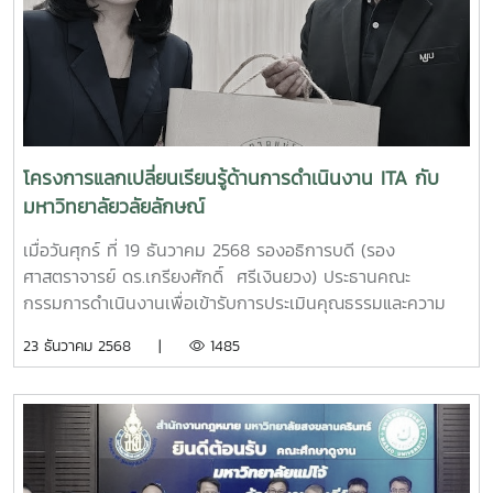
ปฏิบัติการวิเคราะห์สถานการณ์ที่อาจนำไปสู่ปัญหาการกระทำ
ทุจริต โดยมี รองศาสตราจารย์ ดร.เกรียงศักดิ์ ศรีเงินยวง รอง
อธิการบดีมหาวิทยาลัยแม่โจ้ และประธานคณะกรรมการดำเนิน
งานเพื่อเข้ารับการประเมินคุณธรรมและความโปร่งใสในการ
ดำเนินงานของหน่วยงานภาครัฐ (ITA) ของมหาวิทยาลัยแม่โจ้
เป็นประธานในพิธีเปิด และได้รับเกียรติจาก คุณยุทธนา จาวรุ่ง
ฤทธิ์ และ คุณสราวุฒิ เศรษฐกร เจ้าพนักงานป้องกันการทุจริต
โครงการแลกเปลี่ยนเรียนรู้ด้านการดำเนินงาน ITA กับ
ชำนาญการพิเศษ สังกัดสำนักมาตรการป้องกันการทุจริต
มหาวิทยาลัยวลัยลักษณ์
สำนักงานคณะกรรมการป้องกันและปราบปรามการ ทุจริตแห่ง
ชาติ หรือ ป.ป.ช. เป็นวิทยากรบรรยาย และดำเนินกิจกรรมเชิง
เมื่อวันศุกร์ ที่ 19 ธันวาคม 2568 รองอธิการบดี (รอง
ปฏิบัติการภายใต้หัวข้อ เรื่อง "องค์กรโปร่งใสไร้ทุจริตและสินบน"
ศาสตราจารย์ ดร.เกรียงศักดิ์ ศรีเงินยวง) ประธานคณะ
โครงการนี้ มีผู้บริหารและบุคลากรจากส่วนงาน หน่วยงานต่างๆ
กรรมการดำเนินงานเพื่อเข้ารับการประเมินคุณธรรมและความ
ภายในมหาวิทยาลัยเข้าร่วมฝึกอบรมในรูปแบบออนไซต์ จำนวน
โปร่งใสในการดำเนินงานของหน่วยงานภาครัฐ (ITA) ของ
23 ธันวาคม 2568 |
1485
กว่า 100 คน ณ ห้องประชุมอาคม กาญจนประโชติ อาคาร
มหาวิทยาลัยแม่โจ้ พร้อมด้วยฝ่ายกฎหมาย สำนักงาน
อำนวย ยศสุข มหาวิทยาลัยแม่โจ้ อีกทั้งยังมีการถ่ายทอดสดผ่าน
มหาวิทยาลัย ในฐานะฝ่ายเลขานุการคณะกรรมการดังกล่าว ได้
ช่องทาง Youtube ช่อง "MJU Live" ทั้งนี้ โครงการดังกล่าวถือ
เดินทางเข้าพบปะเพื่อแลกเปลี่ยนเรียนรู้การดำเนินงาน ITA ร่วม
เป็นส่วนหนึ่งในการผลักดันให้เกิดการปฏิรูปและพัฒนาการ
กับมหาวิทยาลัยมหาวิทยาลัยวลัยลักษณ์ ณ มหาวิทยาลัยวลัย
ป้องกันและปราบปรามการทุจริตภายในองค์กร เป็นไปตามแผน
ลักษณ์ จังหวัดนครศรีธรรมราช ในการนี้ หน่วยตรวจสอบ
ปฏิบัติการมหาวิทยาลัยแม่โจ้ ประจำปีงบประมาณ พ.ศ. 2569 ใน
ภายใน นำโดย ผู้ช่วยศาสตราจารย์ ดร.ผดุงศักดิ์ สุขสอาด รอง