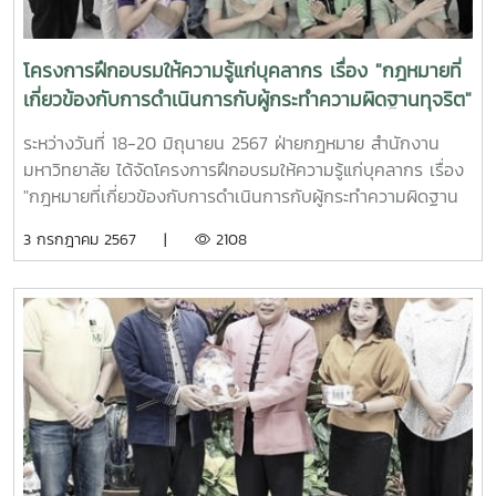
ดร.สุริยจรัส เตชะตันมีนสกุล รักษาการแทนรองอธิการบดี ใน
ฐานะประธานคณะกรรมการดำเนินงาน ITA ของมหาวิทยาลัยแม่
โจ้ ได้เข้าร่วมสังเกตการณ์ในวันดังกล่าวด้วย ซึ่งการดำเนิน
โครงการฝึกอบรมให้ความรู้แก่บุคลากร เรื่อง "กฎหมายที่
กิจกรรมเป็นไปด้วยความเรียบร้อย ได้รับความร่วมมือจากผู้เข้า
เกี่ยวข้องกับการดำเนินการกับผู้กระทำความผิดฐานทุจริต"
ร่วมการประเมินอย่างเต็มที่ มีผู้เข้าร่วมการประเมินทั้งสิ้น 52 คน
(ครั้งที่ 1)
ครบถ้วนตามเกณฑ์จำนวนขั้นต่ำสำหรับการจัดเก็บข้อมูลแบบ
ระหว่างวันที่ 18-20 มิถุนายน 2567 ฝ่ายกฎหมาย สำนักงาน
วัดฯ ด้วยวิธีการสัมภาษณ์
มหาวิทยาลัย ได้จัดโครงการฝึกอบรมให้ความรู้แก่บุคลากร เรื่อง
"กฎหมายที่เกี่ยวข้องกับการดำเนินการกับผู้กระทำความผิดฐาน
ทุจริต" ภายใต้โครงการปลูกจิตสำนึกและส่งเสริมค่านิยมต่อต้าน
3 กรกฎาคม 2567 |
2108
การทุจริต ประจำปีงบประมาณ 2567 ณ มหาวิทยาลัยแม่โจ้-
ชุมพร ซึ่งมีวัตถุประสงค์เพื่อสร้างความรู้ ความเข้าใจ เกี่ยวกับ
กฎระเบียบของมหาวิทยาลัย และกฎหมายกลาง เช่น มาตรการ
ลงโทษทางวินัยของมหาวิทยาลัย การสอบสวนข้อเท็จจริงความ
รับผิดทางละเมิด และการดำเนินคดีอาญา เพื่อให้ผู้เข้ารับการฝึก
อบรมได้มีความรู้ความเข้าใจในกระบวนการดำเนินการทาง
กฎหมายต่อผู้กระทำความผิด ทำให้เกิดความตระหนักถึงผลกระ
ทบจากการที่บุคลากรกระทำการทุจริต และร่วมเป็นส่วนหนึ่งใน
การสอดส่องดูแลไม่ให้เกิดปัญหาดังกล่าวขึ้น อันจะเป็นการป้อง
ปรามไม่ให้เกิดปัญหาการทุจริตภายในองค์กร ทั้งนี้ โครงการดัง