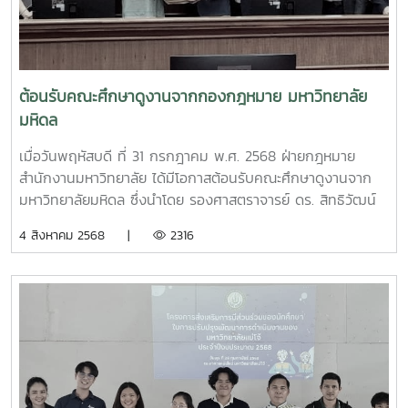
ศักยภาพในการนำทรัพย์สินของมหาวิทยาลัยไปใช้ประโยชน์ในเชิง
พาณิชย์ ตลอดจนแนวทางการบริหารจัดการทรัพย์สิน การดูแล
รักษา การจัดซื้อจัดจ้าง และการใช้ทรัพย์สินให้เกิดประโยชน์สูงสุด
นอกจากนั้น ในการนี้ มหาวิทยาลัยแม่โจ้ยังได้นำเสนอแนวทาง
การดำเนินงานในการจัดตั้ง University Holding Company
ต้อนรับคณะศึกษาดูงานจากกองกฎหมาย มหาวิทยาลัย
ซึ่งมหาวิทยาลัยแม่โจ้ได้นำร่องจัดตั้งบริษัทจำกัด ภายใต้ชื่อ
มหิดล
"บริษัท มาโกร โฮงดิ้ง จำกัด" และดำเนินงานมาแล้วตั้งแต่ปี พ.ศ.
2567 เพื่อให้มหาวิทยาลัยพะเยาได้ศึกษาเป็นแนวทางและนำไปปรับ
เมื่อวันพฤหัสบดี ที่ 31 กรกฎาคม พ.ศ. 2568 ฝ่ายกฎหมาย
ใช้กับองค์กรต่อไป
สำนักงานมหาวิทยาลัย ได้มีโอกาสต้อนรับคณะศึกษาดูงานจาก
มหาวิทยาลัยมหิดล ซึ่งนำโดย รองศาสตราจารย์ ดร. สิทธิวัฒน์
เลิศศิริ รองอธิการบดี มหาวิทยาลัยมหิดล และนายอวยชัย อิสร
4 สิงหาคม 2568 |
2316
วิริยะสกุล ผู้อำนวยการกองกฎหมาย พร้อมด้วยบุคลากรในสังกัด
กองกฎหมาย และกองเทคโนโลยีสารสนเทศ มหาวิทยาลัยมหิดล
รวมทั้งสิ้น 13 คน ในส่วนของมหาวิทยาลัยแม่โจ้ ได้รับเกียรติจาก
รองศาสตราจารย์จักรพงษ์ พิมพ์พิมล รองอธิการบดี
มหาวิทยาลัยแม่โจ้ กล่าวต้อนรับคณะศึกษาดูงาน หลังจากนั้น
นายเสริมศักดิ์ ไชยทา นิติกรชำนาญการพิเศษ รักษาการใน
ตำแหน่งหัวหน้าฝ่ายกฎหมาย พร้อมด้วยบุคลากรในสังกัด รวม
ทั้งสิ้น 7 คน ได้นำเสนอภาพรวมโครงสร้างการบริหารงานของ