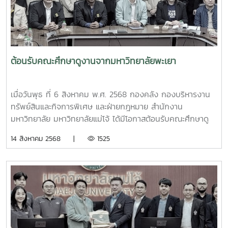
(ITA) ประจำปีงบประมาณ พ.ศ. 2569รวมถึงการวางแผนยก
รวมโครงสร้างการบริหารงานของฝ่ายกฎหมาย มหาวิทยาลัยแม่
ระดับค่าคะแนนการประเมินฯ นอกจากนั้น ยังจะได้นำแนวทางการ
โจ้ และทั้งสองหน่วยงานได้ร่วมกันแลกเปลี่ยนเรียนรู้ประสบการณ์
ขับเคลื่อนแผนงานของมหาวิทยาลัยสงขลานครินทร์ที่ได้แลก
การทำงานด้านกฎหมายในสถาบันอุดมศึกษาตามพันธกิจของ
เปลี่ยนเรียนรู้ร่วมกันมาใช้เป็นแนวทางในการกำหนดแผนปฏิบัติ
หน่วยงาน ไม่ว่าจะเป็นงานด้านนิติกรรมสัญญา งานคดีและสิทธิ
การป้องกันการทุจริตของมหาวิทยาลัยแม่โจ้ให้มีประสิทธิภาพและ
ประโยชน์ งานสอบสวนทางวินัยและจรรยาบรรณ ตลอดจน
ต้อนรับคณะศึกษาดูงานจากมหาวิทยาลัยพะเยา
ประสิทธิผลอีกด้วย
แนวทางการบริหารพัฒนาระบบงานกฎหมายอิเล็กทรอนิกส์ ซึ่ง
เป็นโอกาสอันดีที่ทั้งสองมหาวิทยาลัยจะสามารถนำมุมมองแนวคิด
ในการทำงานที่แลกเปลี่ยนกันนั้น ไปต่อยอดพัฒนางานในหน้าที่
เมื่อวันพุธ ที่ 6 สิงหาคม พ.ศ. 2568 กองคลัง กองบริหารงาน
ให้มีประสิทธิภาพต่อไป
ทรัพย์สินและกิจการพิเศษ และฝ่ายกฎหมาย สำนักงาน
มหาวิทยาลัย มหาวิทยาลัยแม่โจ้ ได้มีโอกาสต้อนรับคณะศึกษาดู
งานจากกองคลัง กองทรัพย์สิน และกองกฎหมาย มหาวิทยาลัย
14 สิงหาคม 2568 |
1525
พะเยา รวมทั้งสิ้น 30 คน ในส่วนของมหาวิทยาลัยแม่โจ้ ได้รับ
เกียรติจาก รองศาสตราจารย์ ดร.ชัยยศ สัมฤทธิ์สกุล รอง
อธิการบดี มหาวิทยาลัยแม่โจ้ กล่าวต้อนรับคณะศึกษาดูงาน หลัง
จากนั้น ทั้งสองหน่วยงานได้มีโอกาสแลกเปลี่ยนเรียนรู้แนวทาง
การดำเนินงาน โดยเฉพาะในประเด็นเรื่องแนวปฏิบัติเกี่ยวกับ
การนำเทคโนโลยีสารสนเทศมาใช้ในการปฏิบัติงานด้านการเงิน
และการคลัง แนวทางการใช้กฎหมายที่ถูกต้อง เพื่อช่วยเพิ่ม