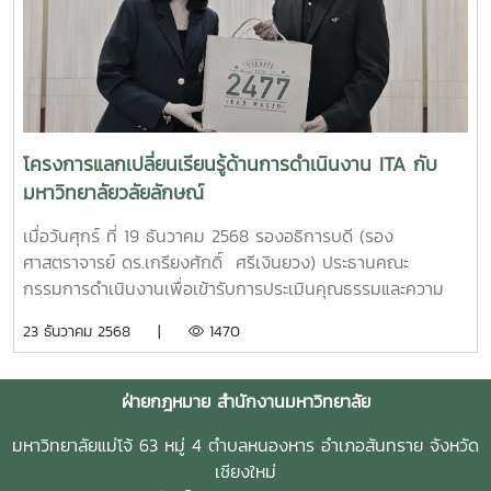
อธิการบดีมหาวิทยาลัยแม่โจ้ และประธานคณะกรรมการดำเนิน
งานเพื่อเข้ารับการประเมินคุณธรรมและความโปร่งใสในการ
ดำเนินงานของหน่วยงานภาครัฐ (ITA) ของมหาวิทยาลัยแม่โจ้
เป็นประธานในพิธีเปิด และได้รับเกียรติจาก คุณยุทธนา จาวรุ่ง
ฤทธิ์ และ คุณสราวุฒิ เศรษฐกร เจ้าพนักงานป้องกันการทุจริต
ชำนาญการพิเศษ สังกัดสำนักมาตรการป้องกันการทุจริต
โครงการแลกเปลี่ยนเรียนรู้ด้านการดำเนินงาน ITA กับ
สำนักงานคณะกรรมการป้องกันและปราบปรามการ ทุจริตแห่ง
มหาวิทยาลัยวลัยลักษณ์
ชาติ หรือ ป.ป.ช. เป็นวิทยากรบรรยาย และดำเนินกิจกรรมเชิง
ปฏิบัติการภายใต้หัวข้อ เรื่อง "องค์กรโปร่งใสไร้ทุจริตและสินบน"
เมื่อวันศุกร์ ที่ 19 ธันวาคม 2568 รองอธิการบดี (รอง
โครงการนี้ มีผู้บริหารและบุคลากรจากส่วนงาน หน่วยงานต่างๆ
ศาสตราจารย์ ดร.เกรียงศักดิ์ ศรีเงินยวง) ประธานคณะ
ภายในมหาวิทยาลัยเข้าร่วมฝึกอบรมในรูปแบบออนไซต์ จำนวน
กรรมการดำเนินงานเพื่อเข้ารับการประเมินคุณธรรมและความ
กว่า 100 คน ณ ห้องประชุมอาคม กาญจนประโชติ อาคาร
โปร่งใสในการดำเนินงานของหน่วยงานภาครัฐ (ITA) ของ
23 ธันวาคม 2568 |
1470
อำนวย ยศสุข มหาวิทยาลัยแม่โจ้ อีกทั้งยังมีการถ่ายทอดสดผ่าน
มหาวิทยาลัยแม่โจ้ พร้อมด้วยฝ่ายกฎหมาย สำนักงาน
ช่องทาง Youtube ช่อง "MJU Live" ทั้งนี้ โครงการดังกล่าวถือ
มหาวิทยาลัย ในฐานะฝ่ายเลขานุการคณะกรรมการดังกล่าว ได้
เป็นส่วนหนึ่งในการผลักดันให้เกิดการปฏิรูปและพัฒนาการ
เดินทางเข้าพบปะเพื่อแลกเปลี่ยนเรียนรู้การดำเนินงาน ITA ร่วม
ฝ่ายกฎหมาย สำนักงานมหาวิทยาลัย
ป้องกันและปราบปรามการทุจริตภายในองค์กร เป็นไปตามแผน
กับมหาวิทยาลัยมหาวิทยาลัยวลัยลักษณ์ ณ มหาวิทยาลัยวลัย
ปฏิบัติการมหาวิทยาลัยแม่โจ้ ประจำปีงบประมาณ พ.ศ. 2569 ใน
มหาวิทยาลัยแม่โจ้ 63 หมู่ 4 ตำบลหนองหาร อำเภอสันทราย จังหวัด
ลักษณ์ จังหวัดนครศรีธรรมราช ในการนี้ หน่วยตรวจสอบ
ประเด็นยุทธศาสตร์ ที่ 5 การบริหารจัดการและการเสริมสร้าง
เชียงใหม่
ภายใน นำโดย ผู้ช่วยศาสตราจารย์ ดร.ผดุงศักดิ์ สุขสอาด รอง