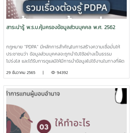
สาระน่ารู้ พ.ร.บ.คุ้มครองข้อมูลส่วนบุคคล พ.ศ. 2562
กฎหมาย "PDPA" มีหลักการสำคัญในการสร้างความเชื่อมั่นให้
ประชาชนว่า ข้อมูลส่วนบุคคลจะถูกนำไปใช้อย่างเป็นธรรม
โปร่งใส และได้รับการดูแลมิให้มีการนำข้อมูลไปใช้งานในทางที่ผิด
โดยกำหนดให้การเก็บรวบรวม ใช้ หรือเปิดเผยข้อมูลส่วนใด จะ
29 ธันวาคม 2565 |
94392
ต้องมีการขออนุญาตจากเจ้าของข้อมูลหรือตามที่มีการบัญญัติไว้
ในกฎหมาย และต้องแจ้งวัตถุประสงค์ในการนำข้อมูลไปใช้ และ
ต้องใช้ตรงตามวัตถุประสงค์ที่ได้แจ้งไว้ด้วย ทั้งนี้ ผู้สนใจสามารถ
ศึกษารายละเอียดได้จากแผนภาพ ซึ่งจัดทำโดย สำนักงานคณะ
กรรมการคุ้มครองข้อมูลส่วนบุคคล พระราชบัญญัติคุ้มครอง
ข้อมูลส่วนบุคคล พ.ศ. ๒๕๖๒ประกาศมหาวิทยาลัยแม่โจ้ เรื่อง
นโยบายคุ้มครองข้อมูลส่วนบุคคลป.หลักเกณฑ์การพิจารณาออก
คำสั่งลงโทษปรับทางปกครองของคณะกรรมการผู้เชี่ยวชาญ
พ.ศ. ๒๕๖๕ป.หลักเกณฑ์และวิธีการในการจัดทำและเก็บรักษา