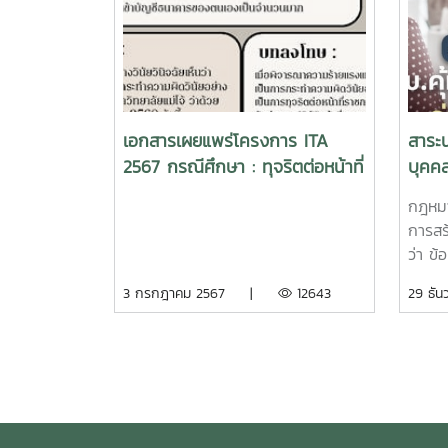
เอกสารเผยแพร่โครงการ ITA
สาระน
2567 กรณีศึกษา : ทุจริตต่อหน้าที่
บุคค
ข้อกฎหมายและบทลงโทษ
กฎหมา
การสร
ว่า ข้
เป็นธ
3 กรกฎาคม 2567 |
12643
29 ธ
ให้มีก
โดยกำ
เปิดเ
อนุญา
การบั
วัตถุ
ต้องใช