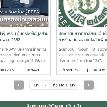
่ารู้ พ.ร.บ.คุ้มครองข้อมูลส่วน
ประกาศมหาวิทยาลัยแม่โจ้ เรื
ล พ.ศ. 2562
การรับสมัครสอบแข่งขันเพื่อ
และแต่งตั้งบุคคลเป็นพนักงา
ย "PDPA" มีหลักการสำคัญใน
ตั้งแต่บัดนี้ ถึงวันที่ 18 ธัน
มหาวิทยาลัย ตำแหน่งนิติกรปฏ
้างความเชื่อมั่นให้ประชาชน
2563 ตามรายละเอียดในลิงค์นี้
การ ตำแหน่งนิติกรปฏิบัติกา
อมูลส่วนบุคคลจะถูกนำไปใช้อย่าง
ประกาศมหาวิทยาลัยแม่โจ้ เรื่อง
ตำแหน่งเลขที่ 1050 สังกัดฝ่
รรม โปร่งใส และได้รับการดูแลมิ
รับสมัครสอบแข่งขันเพื่อบรรจุแ
ันวาคม 2565 |
94407
16 ธันวาคม 2563 |
1430
กฎหมาย สำนักงานมหาวิทยา
ารนำข้อมูลไปใช้งานในทางที่ผิด
ตั้งบุคคลเป็นพนักงานมหาวิทยา
หนดให้การเก็บรวบรวม ใช้ หรือ
ตำแหน่งนิติกรปฏิบัติการ
ผยข้อมูลส่วนใด จะต้องมีการขอ
ทั้งหมด 1 หน้า
ตจากเจ้าของข้อมูลหรือตามที่มี
ญญัติไว้ในกฎหมาย และต้องแจ้ง
ประสงค์ในการนำข้อมูลไปใช้ และ
ฝ่ายกฎหมาย สำนักงานมหาวิทยาลัย
้ตรงตามวัตถุประสงค์ที่ได้แจ้งไว้